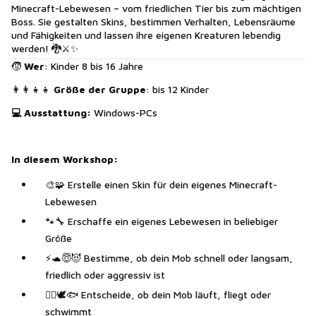
Minecraft-Lebewesen – vom friedlichen Tier bis zum mächtigen
Boss. Sie gestalten Skins, bestimmen Verhalten, Lebensräume
und Fähigkeiten und lassen ihre eigenen Kreaturen lebendig
werden! 🐉⚔️✨
🧒
Wer
: Kinder 8 bis 16 Jahre
👩‍👩‍👧‍👧
Größe der Gruppe
: bis 12 Kinder
💻 Ausstattung:
Windows-PCs
In diesem Workshop:
🎨🧩 Erstelle einen Skin für dein eigenes Minecraft-
Lebewesen
🐾🔧 Erschaffe ein eigenes Lebewesen in beliebiger
Größe
⚡🐢😇😈 Bestimme, ob dein Mob schnell oder langsam,
friedlich oder aggressiv ist
🚶‍♂️🕊️🐟 Entscheide, ob dein Mob läuft, fliegt oder
schwimmt