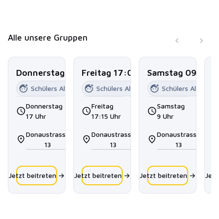
Alle unsere Gruppen
Donnerstag 17:00
Freitag 17:00
Samstag 09:00
S
Schülers Alter
11-14
Schülers Alter
9-11
Schülers Alter
9-1
Donnerstag
Freitag
Samstag
17 Uhr
17:15 Uhr
9 Uhr
Donaustrasse
Donaustrasse
Donaustrasse
13
13
13
Jetzt beitreten →
Jetzt beitreten →
Jetzt beitreten →
Jetz