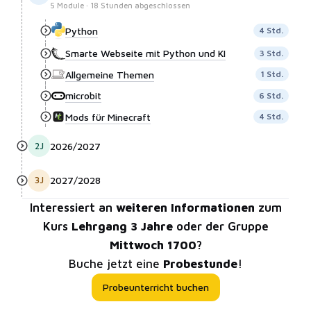
5
Module
·
18
Stunden
abgeschlossen
Python
4 Std.
Smarte Webseite mit Python und KI
3 Std.
Allgemeine Themen
1 Std.
microbit
6 Std.
Mods für Minecraft
4 Std.
2
J
2026/2027
3
J
2027/2028
Interessiert an
weiteren Informationen
zum
Kurs
Lehrgang 3 Jahre
oder der Gruppe
Mittwoch 1700
?
Buche jetzt eine
Probestunde
!
Probeunterricht buchen