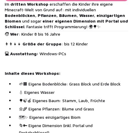
Im
dritten Workshop
erschaffen die Kinder ihre eigene
Minecraft-Welt von Grund auf: mit individuellen
Bodenblöcken, Pflanzen, Bäumen, Wasser, einzigartigen
Biomen
und sogar
einer eigenen Dimension mit Portal und
Schlüssel
. Fantasie trifft Programmierung! 🌍🌳✨
🧒
Wer
: Kinder 8 bis 16 Jahre
👩‍👩‍👧‍👧
Größe der Gruppe
: bis 12 Kinder
💻 Ausstattung:
Windows-PCs
Inhalte dieses Workshops:
🌱🟫 Eigene Bodenblöcke: Grass Block und Erde Block
💧 Eigenes Wasser
🌳🍃🍎 Eigenes Baum: Stamm, Laub, Früchte
🌼🌾 Eigene Pflanzen: Blume und Grass
🗺️✨ Eigenes einzigartiges Biom
🌀🔑 Eigene Dimension (inkl. Portal und
Portalschlüssel)