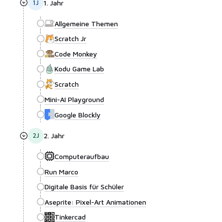
1
J
1. Jahr
Allgemeine Themen
Scratch Jr
Code Monkey
Kodu Game Lab
Scratch
Mini-AI Playground
Google Blockly
2
J
2. Jahr
Computeraufbau
Run Marco
Digitale Basis für Schüler
Aseprite: Pixel-Art Animationen
Tinkercad