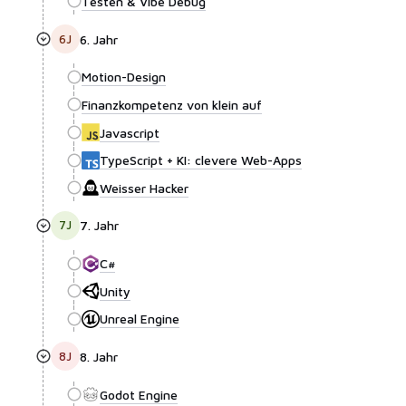
Testen & Vibe Debug
6
J
6. Jahr
Motion-Design
Finanzkompetenz von klein auf
Javascript
TypeScript + KI: clevere Web-Apps
Weisser Hacker
7
J
7. Jahr
C#
Unity
Unreal Engine
8
J
8. Jahr
Godot Engine